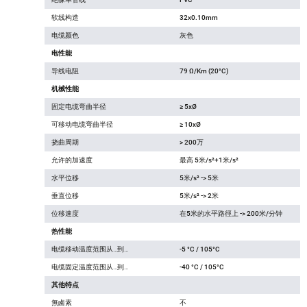
软线构造
32x0.10mm
电缆颜色
灰色
电性能
导线电阻
79 Ω/Km (20°C)
机械性能
固定电缆弯曲半径
≥ 5xØ
可移动电缆弯曲半径
≥ 10xØ
挠曲周期
> 200万
允许的加速度
最高 5米/s²+1米/s²
水平位移
5米/s² -> 5米
垂直位移
5米/s² -> 2米
位移速度
在5米的水平路徑上 -> 200米/分钟
热性能
电缆移动温度范围从…到…
-5 °C / 105°C
电缆固定温度范围从…到…
-40 °C / 105°C
其他特点
無鹵素
不