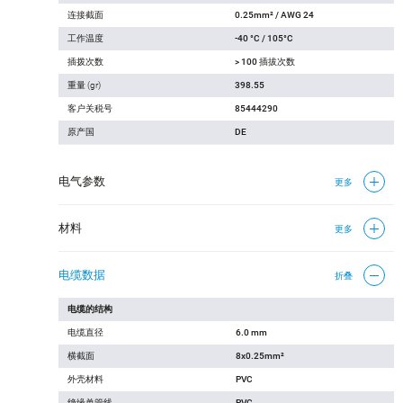
连接截面
0.25mm² / AWG 24
工作温度
-40 °C / 105°C
插拨次数
> 100 插拔次数
重量 (gr)
398.55
客户关税号
85444290
原产国
DE
电气参数
更多
材料
更多
电缆数据
折叠
电缆的结构
电缆直径
6.0 mm
横截面
8x0.25mm²
外壳材料
PVC
绝缘单管线
PVC