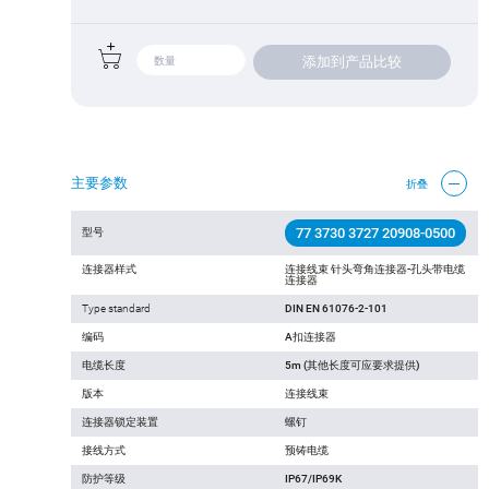
添加到产品比较
主要参数
折叠
77 3730 3727 20908-0500
型号
连接器样式
连接线束 针头弯角连接器-孔头带电缆
连接器
Type standard
DIN EN 61076-2-101
编码
A扣连接器
电缆长度
5m (其他长度可应要求提供)
版本
连接线束
连接器锁定装置
螺钉
接线方式
预铸电缆
防护等级
IP67/IP69K