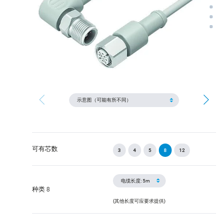
可有芯数
3
4
5
8
12
种类 8
(其他长度可应要求提供)