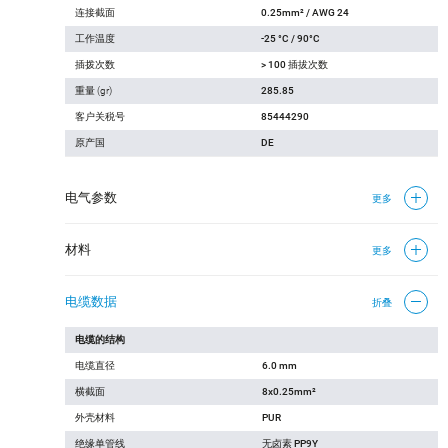
连接截面
0.25mm² / AWG 24
工作温度
-25 °C / 90°C
插拨次数
> 100 插拔次数
重量 (gr)
285.85
客户关税号
85444290
原产国
DE
电气参数
更多
材料
更多
电缆数据
折叠
电缆的结构
电缆直径
6.0 mm
横截面
8x0.25mm²
外壳材料
PUR
绝缘单管线
无卤素 PP9Y