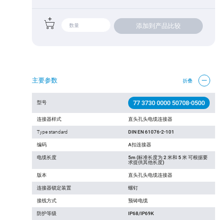
添加到产品比较
主要参数
折叠
77 3730 0000 50708-0500
型号
连接器样式
直头孔头电缆连接器
Type standard
DIN EN 61076-2-101
编码
A扣连接器
电缆长度
5m (标准长度为 2 米和 5 米 可根据要
求提供其他长度)
版本
直头孔头电缆连接器
连接器锁定装置
螺钉
接线方式
预铸电缆
防护等级
IP68/IP69K