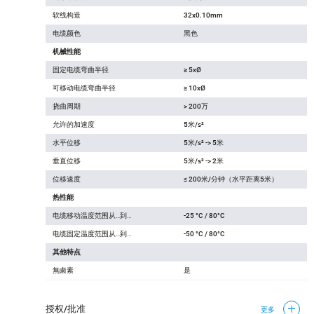
软线构造
32x0.10mm
电缆颜色
黑色
机械性能
固定电缆弯曲半径
≥ 5xØ
可移动电缆弯曲半径
≥ 10xØ
挠曲周期
> 200万
允许的加速度
5米/s²
水平位移
5米/s² -> 5米
垂直位移
5米/s² -> 2米
位移速度
≤ 200米/分钟（水平距离5米）
热性能
电缆移动温度范围从…到…
-25 °C / 80°C
电缆固定温度范围从…到…
-50 °C / 80°C
其他特点
無鹵素
是
授权/批准
更多