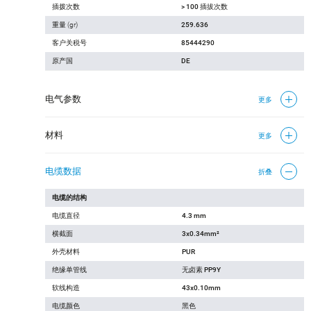
插拨次数
> 100 插拔次数
重量 (gr)
259.636
客户关税号
85444290
原产国
DE
电气参数
更多
材料
更多
电缆数据
折叠
电缆的结构
电缆直径
4.3 mm
横截面
3x0.34mm²
外壳材料
PUR
绝缘单管线
无卤素 PP9Y
软线构造
43x0.10mm
电缆颜色
黑色