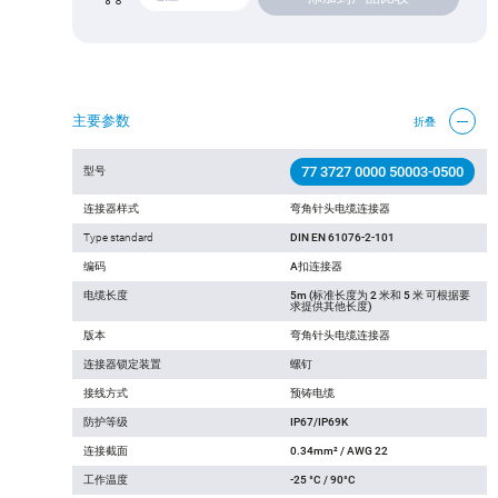
主要参数
折叠
77 3727 0000 50003-0500
型号
连接器样式
弯角针头电缆连接器
Type standard
DIN EN 61076-2-101
编码
A扣连接器
电缆长度
5m (标准长度为 2 米和 5 米 可根据要
求提供其他长度)
版本
弯角针头电缆连接器
连接器锁定装置
螺钉
接线方式
预铸电缆
防护等级
IP67/IP69K
连接截面
0.34mm² / AWG 22
工作温度
-25 °C / 90°C