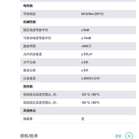
电性能
导线电阻
60 Ω/Km (20°C)
机械性能
固定电缆弯曲半径
≥ 5xØ
可移动电缆弯曲半径
≥ 10xØ
挠曲周期
>500万
允许的加速度
≥ 5米/s²
水平位移
≥ 5米
垂直位移
≥ 5米
位移速度
≤ 200米/分钟
热性能
电缆移动温度范围从…到…
-25 °C / 80°C
电缆固定温度范围从…到…
-50 °C / 80°C
其他特点
無鹵素
是
授权/批准
更多