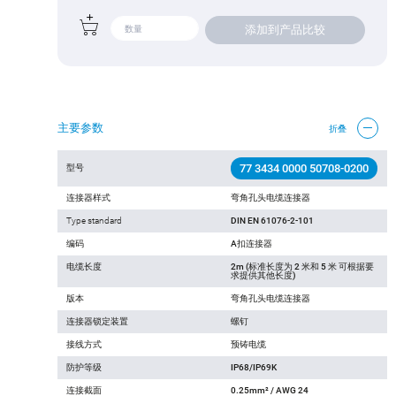
添加到产品比较
主要参数
折叠
77 3434 0000 50708-0200
型号
连接器样式
弯角孔头电缆连接器
Type standard
DIN EN 61076-2-101
编码
A扣连接器
电缆长度
2m (标准长度为 2 米和 5 米 可根据要
求提供其他长度)
版本
弯角孔头电缆连接器
连接器锁定装置
螺钉
接线方式
预铸电缆
防护等级
IP68/IP69K
连接截面
0.25mm² / AWG 24