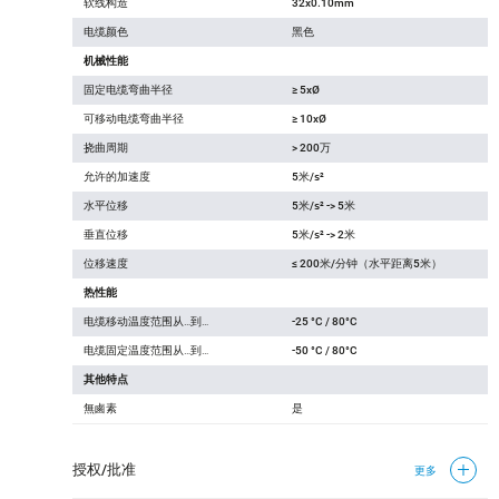
软线构造
32x0.10mm
电缆颜色
黑色
机械性能
固定电缆弯曲半径
≥ 5xØ
可移动电缆弯曲半径
≥ 10xØ
挠曲周期
> 200万
允许的加速度
5米/s²
水平位移
5米/s² -> 5米
垂直位移
5米/s² -> 2米
位移速度
≤ 200米/分钟（水平距离5米）
热性能
电缆移动温度范围从…到…
-25 °C / 80°C
电缆固定温度范围从…到…
-50 °C / 80°C
其他特点
無鹵素
是
授权/批准
更多