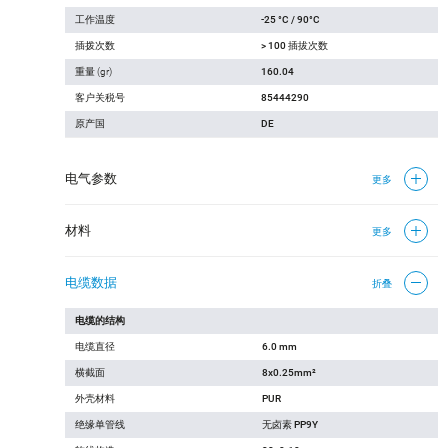
工作温度
-25 °C / 90°C
插拨次数
> 100 插拔次数
重量 (gr)
160.04
客户关税号
85444290
原产国
DE
电气参数
更多
材料
更多
电缆数据
折叠
电缆的结构
电缆直径
6.0 mm
横截面
8x0.25mm²
外壳材料
PUR
绝缘单管线
无卤素 PP9Y