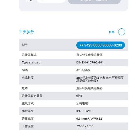
主要参数
折叠
77 3429 0000 80003-0200
型号
连接器样式
直头针头电缆连接器
Type standard
DIN EN 61076-2-101
编码
A扣连接器
电缆长度
2m (标准长度为 2 米和 5 米 可根据要
求提供其他长度)
版本
直头针头电缆连接器
连接器锁定装置
螺钉
接线方式
预铸电缆
防护等级
IP68/IP69K
连接截面
0.34mm² / AWG 22
工作温度
-25 °C / 85°C