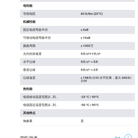
电性能
导线电阻
60 Ω/Km (20°C)
机械性能
固定电缆弯曲半径
≥ 5xØ
可移动电缆弯曲半径
≥ 10xØ
挠曲周期
≥ 1000万
允许的加速度
5米/s²+1米/s²
水平位移
5米/s² -> 5米
垂直位移
5米/s² -> 2米
位移速度
≤ 198米/分钟 水平距离，最大 300米/
分钟
热性能
电缆移动温度范围从…到…
-25 °C / 90°C
电缆固定温度范围从…到…
-50 °C / 90°C
其他特点
無鹵素
是
授权/批准