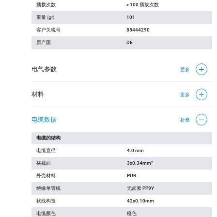
插拨次数
> 100 插拔次数
重量 (gr)
101
客户关税号
85444290
原产国
DE
电气参数
更多
材料
更多
电缆数据
折叠
电缆的结构
电缆直径
4.0 mm
横截面
3x0.34mm²
外壳材料
PUR
绝缘单管线
无卤素 PP9Y
软线构造
42x0.10mm
电缆颜色
橙色