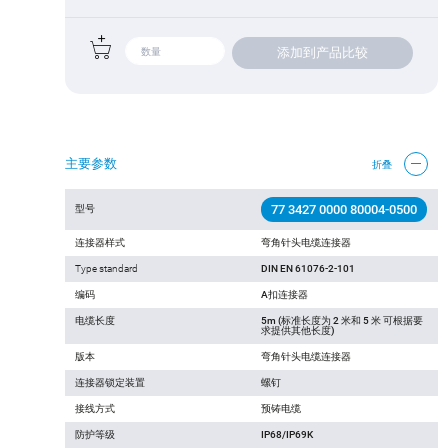
添加到产品比较
主要参数
折叠
77 3427 0000 80004-0500
型号
连接器样式
弯角针头电缆连接器
Type standard
DIN EN 61076-2-101
编码
A扣连接器
电缆长度
5m (标准长度为 2 米和 5 米 可根据要
求提供其他长度)
版本
弯角针头电缆连接器
连接器锁定装置
螺钉
接线方式
预铸电缆
防护等级
IP68/IP69K