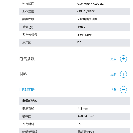
连接截面
0.34mm² / AWG 22
工作温度
-25 °C / 85°C
插拨次数
> 100 插拔次数
重量 (gr)
195.7
客户关税号
85444290
原产国
DE
电气参数
更多
材料
更多
电缆数据
折叠
电缆的结构
电缆直径
4.3 mm
横截面
4x0.34 mm²
外壳材料
PUR
绝缘单管线
无卤素 PP9Y