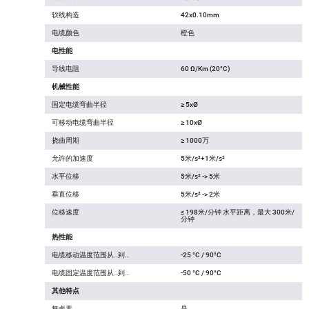
软线构造
42x0.10mm
电缆颜色
橙色
电性能
导线电阻
60 Ω/Km (20°C)
机械性能
固定电缆弯曲半径
≥ 5xØ
可移动电缆弯曲半径
≥ 10xØ
挠曲周期
≥ 1000万
允许的加速度
5米/s²+1米/s²
水平位移
5米/s² -> 5米
垂直位移
5米/s² -> 2米
位移速度
≤ 198米/分钟 水平距离，最大 300米/
分钟
热性能
电缆移动温度范围从…到…
-25 °C / 90°C
电缆固定温度范围从…到…
-50 °C / 90°C
其他特点
無鹵素
是