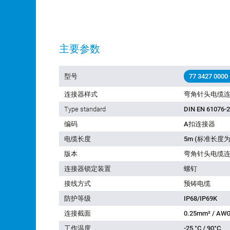
主要参数
型号
77 3427 0000
连接器样式
弯角针头电缆
Type standard
DIN EN 61076-2
编码
A扣连接器
电缆长度
5m (标准长度为
版本
弯角针头电缆
连接器锁定装置
螺钉
接线方式
预铸电缆
防护等级
IP68/IP69K
连接截面
0.25mm² / AWG
工作温度
-25 °C / 90°C