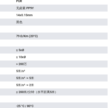
PUR
无卤素 PP9Y
14x0.15mm
黑色
79 Ω/Km (20°C)
≥ 5xØ
≥ 10xØ
> 200万
5米/s²
5米/s² -> 5米
5米/s² -> 2米
≤ 200米/分钟（水平距离5米）
-25 °C / 80°C