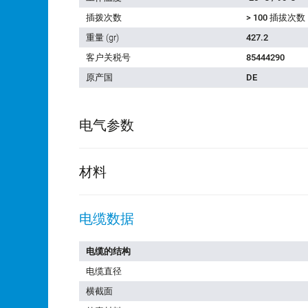
插拨次数
> 100 插拔次数
重量 (gr)
427.2
客户关税号
85444290
原产国
DE
电气参数
材料
电缆数据
电缆的结构
电缆直径
横截面