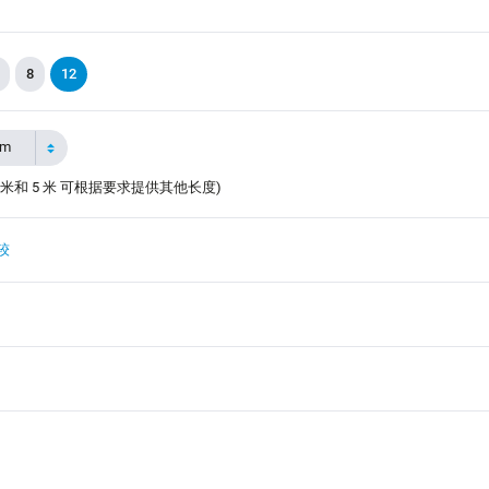
8
12
5m
 米和 5 米 可根据要求提供其他长度)
较