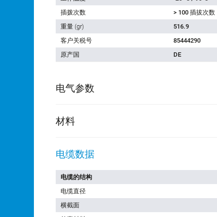
插拨次数
> 100 插拔次数
重量 (gr)
516.9
客户关税号
85444290
原产国
DE
电气参数
材料
电缆数据
电缆的结构
电缆直径
横截面