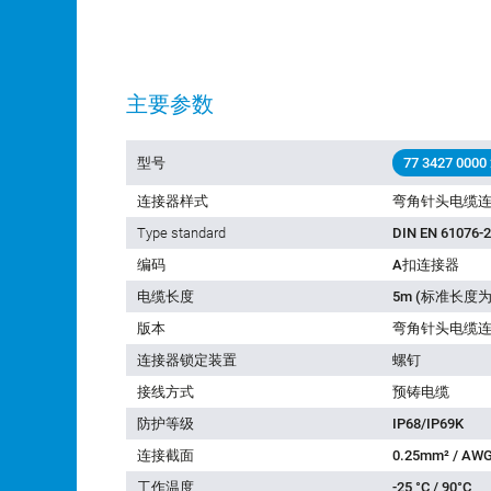
主要参数
型号
77 3427 0000
连接器样式
弯角针头电缆
Type standard
DIN EN 61076-2
编码
A扣连接器
电缆长度
5m (标准长度为
版本
弯角针头电缆
连接器锁定装置
螺钉
接线方式
预铸电缆
防护等级
IP68/IP69K
连接截面
0.25mm² / AWG
工作温度
-25 °C / 90°C