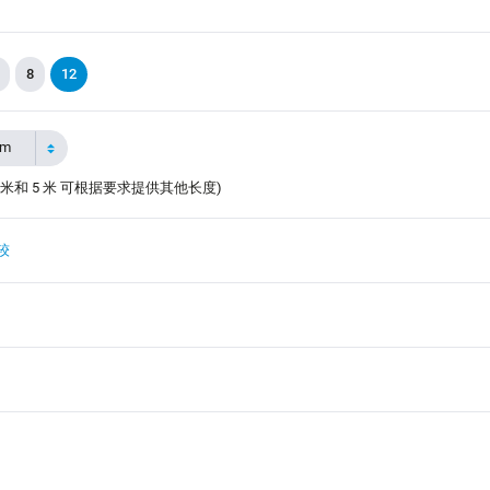
8
12
5m
 米和 5 米 可根据要求提供其他长度)
较