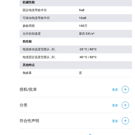
机械性能
固定电缆弯曲半径
5xØ
可移动电缆弯曲半径
10xØ
挠曲周期
100万
允许的加速度
最高 5米/s²
热性能
电缆移动温度范围从…到…
-20 °C / 80°C
电缆固定温度范围从…到…
-40 °C / 80°C
其他特点
無鹵素
是
授权/批准
更多
分类
更多
符合性声明
更多