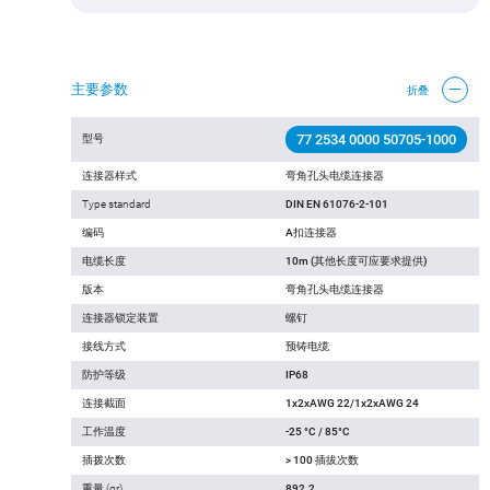
主要参数
折叠
77 2534 0000 50705-1000
型号
连接器样式
弯角孔头电缆连接器
Type standard
DIN EN 61076-2-101
编码
A扣连接器
电缆长度
10m (其他长度可应要求提供)
版本
弯角孔头电缆连接器
连接器锁定装置
螺钉
接线方式
预铸电缆
防护等级
IP68
连接截面
1x2xAWG 22/1x2xAWG 24
工作温度
-25 °C / 85°C
插拨次数
> 100 插拔次数
重量 (gr)
892.2