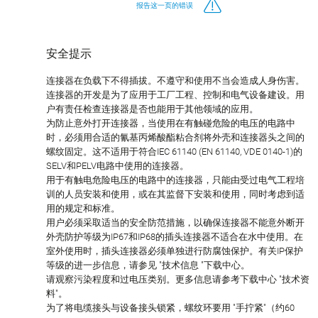
报告这一页的错误
安全提示
连接器在负载下不得插拔。不遵守和使用不当会造成人身伤害。
连接器的开发是为了应用于工厂工程、控制和电气设备建设。用
户有责任检查连接器是否也能用于其他领域的应用。
为防止意外打开连接器，当使用在有触碰危险的电压的电路中
时，必须用合适的氰基丙烯酸酯粘合剂将外壳和连接器头之间的
螺纹固定。这不适用于符合IEC 61140 (EN 61140, VDE 0140-1)的
SELV和PELV电路中使用的连接器。
用于有触电危险电压的电路中的连接器，只能由受过电气工程培
训的人员安装和使用，或在其监督下安装和使用，同时考虑到适
用的规定和标准。
用户必须采取适当的安全防范措施，以确保连接器不能意外断开
外壳防护等级为IP67和IP68的插头连接器不适合在水中使用。在
室外使用时，插头连接器必须单独进行防腐蚀保护。有关IP保护
等级的进一步信息，请参见 "技术信息 "下载中心。
请观察污染程度和过电压类别。更多信息请参考下载中心 "技术资
料"。
为了将电缆接头与设备接头锁紧，螺纹环要用 "手拧紧"（约60