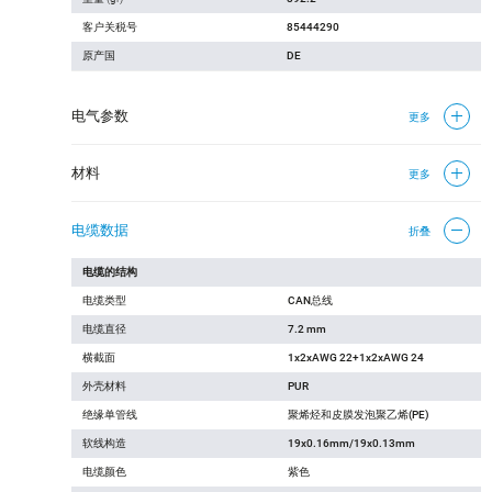
客户关税号
85444290
原产国
DE
电气参数
更多
材料
更多
电缆数据
折叠
电缆的结构
电缆类型
CAN总线
电缆直径
7.2 mm
横截面
1x2xAWG 22+1x2xAWG 24
外壳材料
PUR
绝缘单管线
聚烯烃和皮膜发泡聚乙烯(PE)
软线构造
19x0.16mm/19x0.13mm
电缆颜色
紫色