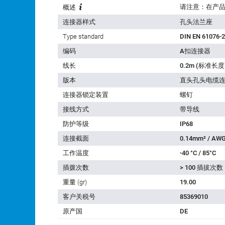
概述
连接器样式
孔头法兰座
Type standard
DIN EN 61076-2
编码
A扣连接器
线长
0.2m (标准
版本
直头孔头电缆
连接器锁定装置
螺钉
接线方式
带导线
防护等级
IP68
连接截面
0.14mm² / AWG
工作温度
-40 °C / 85°C
插拨次数
> 100 插拔次数
重量 (gr)
19.00
客户关税号
85369010
原产国
DE