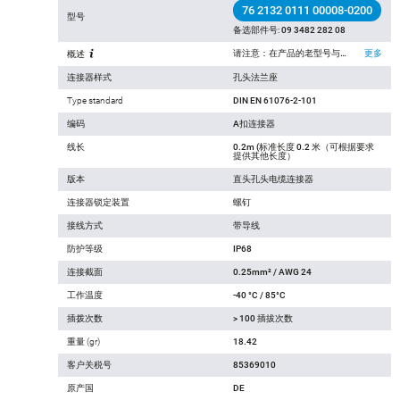
76 2132 0111 00008-0200
型号
备选部件号:
09 3482 282 08
请注意：在产品的老型号与新型号转换过程中， 技术规格上可能有微小的变化，详细情况请联系我们的客户，联系方式见网站右上方“联系我们”.
更多
概述
连接器样式
孔头法兰座
Type standard
DIN EN 61076-2-101
编码
A扣连接器
线长
0.2m (标准长度 0.2 米（可根据要求
提供其他长度）
版本
直头孔头电缆连接器
连接器锁定装置
螺钉
接线方式
带导线
防护等级
IP68
连接截面
0.25mm² / AWG 24
工作温度
-40 °C / 85°C
插拨次数
> 100 插拔次数
重量 (gr)
18.42
客户关税号
85369010
原产国
DE