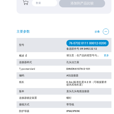
添加到产品比较
主要参数
折叠
76 0732 0111 00012-0200
型号
备选部件号:
09 3492 22 12
请注意：在产品的老型号与新型号转换过程中， 技术规格上可能有微小的变化，详细情况请联系我们的客户，联系方式见网站右上方“联系我们”.
更多
概述
连接器样式
孔头法兰座
Type standard
DIN EN 61076-2-101
编码
A扣连接器
线长
0.2m (标准长度 0.2 米（可根据要求
提供其他长度）
版本
直头孔头电缆连接器
连接器锁定装置
螺钉
接线方式
带导线
防护等级
IP68/IP69K