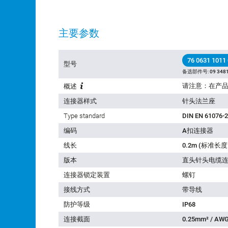
主要参数
76 0631 1011
型号
备选部件号:
09 3481
概述
连接器样式
针头法兰座
Type standard
DIN EN 61076-2
编码
A扣连接器
线长
0.2m (标准
版本
直头针头电缆
连接器锁定装置
螺钉
接线方式
带导线
防护等级
IP68
连接截面
0.25mm² / AWG