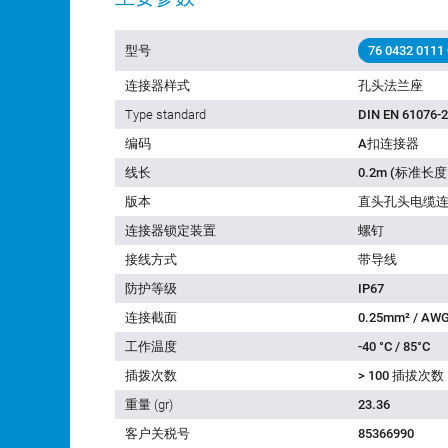
型号
76 0432 0111
连接器样式
孔头法兰座
Type standard
DIN EN 61076-2
编码
A扣连接器
线长
0.2m (标准
版本
直头孔头电缆
连接器锁定装置
螺钉
接线方式
带导线
防护等级
IP67
连接截面
0.25mm² / AWG
工作温度
-40 °C / 85°C
插拨次数
> 100 插拔次数
重量 (gr)
23.36
客户关税号
85366990