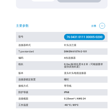
主要参数
折叠
76 0431 0111 00005-0200
型号
连接器样式
针头法兰座
Type standard
DIN EN 61076-2-101
编码
A扣连接器
线长
0.2m (标准长度 0.2 米（可根据要求
提供其他长度）
版本
直头针头电缆连接器
连接器锁定装置
螺钉
接线方式
带导线
防护等级
IP68
连接截面
0.25mm² / AWG 24
工作温度
-40 °C / 85°C