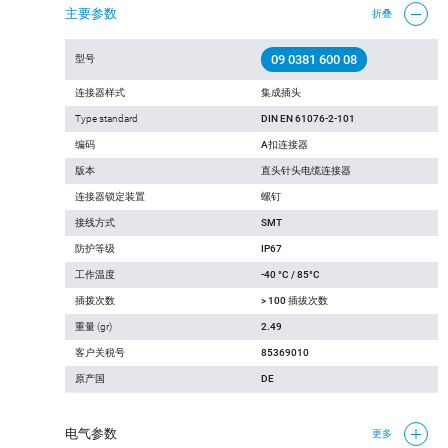
主要参数
折叠
09 0381 600 08
型号
连接器样式
集成插头
Type standard
DIN EN 61076-2-101
编码
A扣连接器
版本
直头针头电缆连接器
连接器锁定装置
螺钉
接线方式
SMT
防护等级
IP67
工作温度
-40 °C / 85°C
插拨次数
> 100 插拔次数
重量 (gr)
2.49
客户关税号
85369010
原产国
DE
电气参数
更多