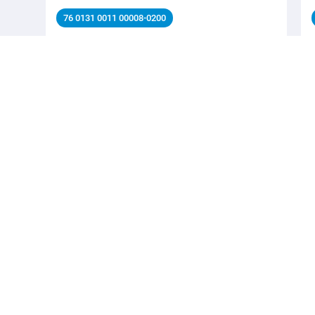
76 0131 0011 00008-0200
M12 针头法兰座, 极数: 8, 非屏蔽, 带导线, IP68, UL
2238, PG 9, 板前安装
自动化技术连接器-传感器，执行器, 自动化技术连接器-
传感器，执行器, M12-A扣, 系列 自动化技术连接器-传
感器，执行器
详细信息
简体中文