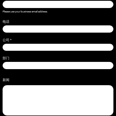
Please use your business email address.
电话
公司
*
部门
新闻